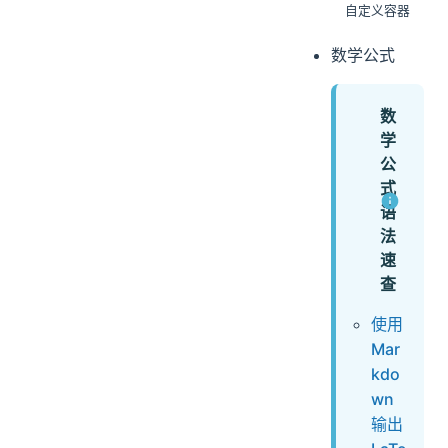
自定义容器
数学公式
数
学
公
式
语
法
速
查
使用
Mar
kdo
wn
输出