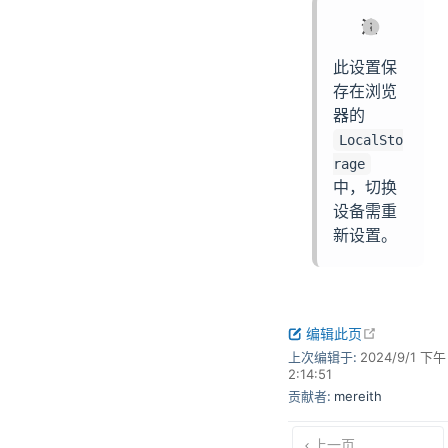
注
此设置保
存在浏览
器的
LocalSto
rage
中，切换
设备需重
新设置。
open in n
编辑此页
上次编辑于:
2024/9/1 下午
2:14:51
贡献者:
mereith
上一页