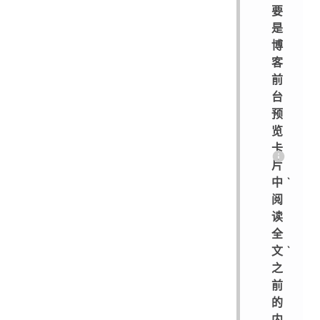
要
是
博
客
前
台
预
览
卡
片
中`
阅
读
全
文`
之
前
的
内