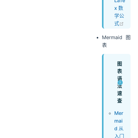
LaTe
x 数
学公
open 
式
Mermaid 图
表
图
表
语
法
速
查
Mer
mai
d 从
入门