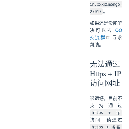
in:xxxx@mongo:
。
27017
如果还是没能解
决可以去
QQ
open in
交流群
寻求
帮助。
无法通过
Https + IP
访问网址
很遗憾，目前不
支持通过
https + ip
访问，请通过
https + 域名