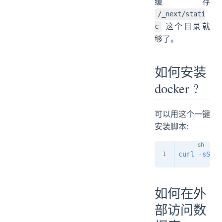
缓存
/_next/stati
这个目录就
c
够了。
如何安装
docker ?
可以用这个一键
安装脚本:
curl
-sSL
 h
如何在外
部访问数