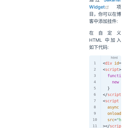
open in
Widget
项
目，你可以在博
客中添加挂件:
在自定义
HTML 中加入
如下代码:
<
div
id
=
"
sa
<
script
>
function
new
Sak
}
</
script
>
<
script
async
onload
=
"
i
src
=
"
http
>
</
script
>