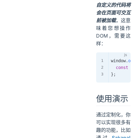
自定义的代码将
会在页面可交互
前被加载
，这意
味着您想操作
DOM，需要这
样：
window
.
onlo
const
 el 
}
;
使用演示
通过定制化，你
可以实现很多有
趣的功能，比如
通过
Sakana!