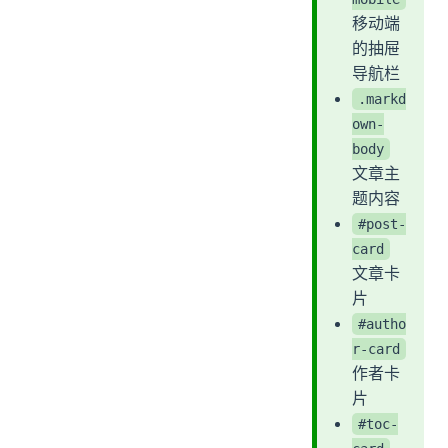
移动端
的抽屉
导航栏
.markd
own-
body
文章主
题内容
#post-
card
文章卡
片
#autho
r-card
作者卡
片
#toc-